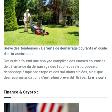
GitHub
une
caméra
de
surveillance
?
5
avantages
essentiels
Grève des tondeuses ? Défauts de démarrage courants et guide
de
d’auto-assistance
la
S330
Cet article fournit une analyse complète des causes courantes
eufy
de défaillance du démarrage des faucheuses et propose un
dépannage étape par étape et des solutions ciblées, ainsi que
:
des recommandations d’entretien préventif. Grève…
Lire la suite
Grè
de
Finance & Crypto :
to
?
Déf
de