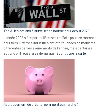
dé
cou
et
gui
d’a
ass
Top 3 : les actions à surveiller en bourse pour début 2023
L’année 2022 a été particulièrement difficile pour les marchés
boursiers. Diverses industries ont été touchées de manières
différentes par les événements de l’année, mais certaines
:
actions ont réussi à se démarquer et ont…
Lire la suite
Top
3
:
les
actions
à
surveiller
en
bourse
Regroupement de crédits, comment ça marche ?
pour