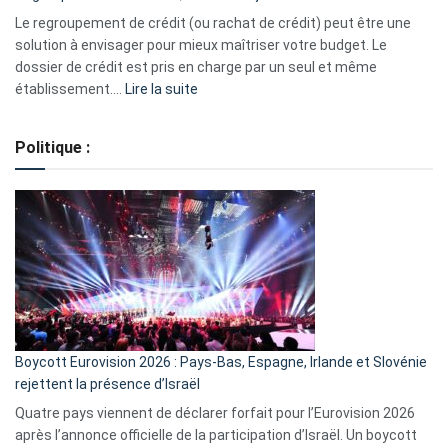
début
Le regroupement de crédit (ou rachat de crédit) peut être une
2023
solution à envisager pour mieux maîtriser votre budget. Le
dossier de crédit est pris en charge par un seul et même
:
établissement.…
Lire la suite
Regroupement
de
Politique :
crédits,
comment
ça
marche
?
Boycott Eurovision 2026 : Pays-Bas, Espagne, Irlande et Slovénie
rejettent la présence d’Israël
Quatre pays viennent de déclarer forfait pour l’Eurovision 2026
après l’annonce officielle de la participation d’Israël. Un boycott