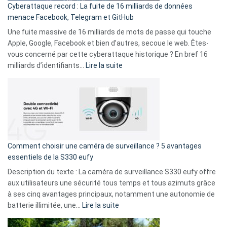
Cyberattaque record : La fuite de 16 milliards de données
comparer
menace Facebook, Telegram et GitHub
vos
goûts
Une fuite massive de 16 milliards de mots de passe qui touche
musicaux
Apple, Google, Facebook et bien d’autres, secoue le web. Êtes-
avec
vous concerné par cette cyberattaque historique ? En bref 16
9
:
milliards d’identifiants…
Lire la suite
amis
Cyberattaque
!
record
:
La
fuite
de
16
Comment choisir une caméra de surveillance ? 5 avantages
milliards
essentiels de la S330 eufy
de
Description du texte : La caméra de surveillance S330 eufy offre
données
aux utilisateurs une sécurité tous temps et tous azimuts grâce
menace
à ses cinq avantages principaux, notamment une autonomie de
Facebook,
:
batterie illimitée, une…
Lire la suite
Telegram
Comment
et
choisir