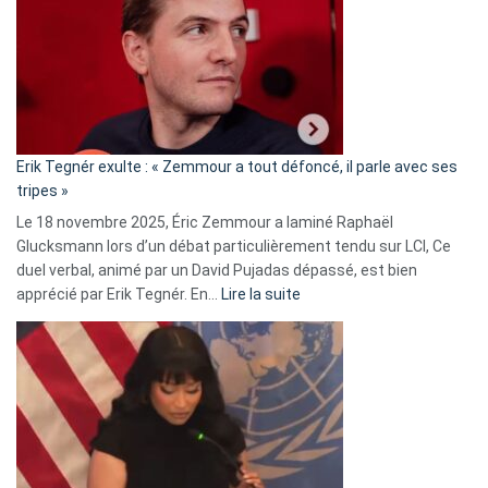
d’alliance
secrète
avec
le
RN
:
«
Erik Tegnér exulte : « Zemmour a tout défoncé, il parle avec ses
C’est
tripes »
une
Le 18 novembre 2025, Éric Zemmour a laminé Raphaël
fake
Glucksmann lors d’un débat particulièrement tendu sur LCI, Ce
news
duel verbal, animé par un David Pujadas dépassé, est bien
»
:
apprécié par Erik Tegnér. En…
Lire la suite
Erik
Tegnér
exulte
:
« Zemmour
a
tout
défoncé,