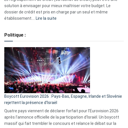
2023
solution à envisager pour mieux maîtriser votre budget. Le
dossier de crédit est pris en charge par un seul et même
:
établissement.…
Lire la suite
Regroupement
de
Politique :
crédits,
comment
ça
marche
?
Boycott Eurovision 2026 : Pays-Bas, Espagne, Irlande et Slovénie
rejettent la présence d’Israël
Quatre pays viennent de déclarer forfait pour l’Eurovision 2026
après l’annonce officielle de la participation d’Israël. Un boycott
massif qui fait trembler le concours et relance le débat sur la