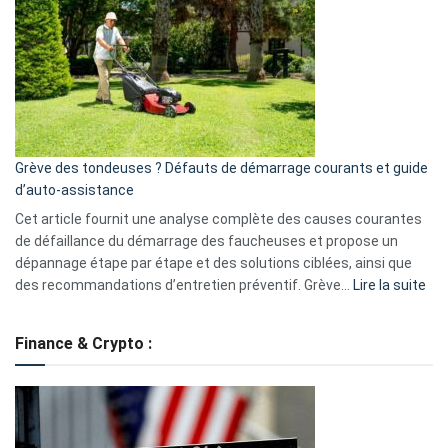
caméra
de
surveillance
?
5
avantages
essentiels
Grève des tondeuses ? Défauts de démarrage courants et guide
de
d’auto-assistance
la
S330
Cet article fournit une analyse complète des causes courantes
eufy
de défaillance du démarrage des faucheuses et propose un
dépannage étape par étape et des solutions ciblées, ainsi que
:
des recommandations d’entretien préventif. Grève…
Lire la suite
Grè
de
Finance & Crypto :
to
?
Déf
de
dé