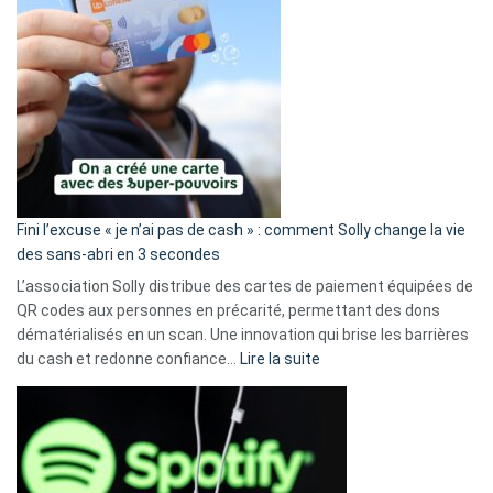
Fini l’excuse « je n’ai pas de cash » : comment Solly change la vie
des sans-abri en 3 secondes
L’association Solly distribue des cartes de paiement équipées de
QR codes aux personnes en précarité, permettant des dons
dématérialisés en un scan. Une innovation qui brise les barrières
:
du cash et redonne confiance…
Lire la suite
Fini
l’excuse
«
je
n’ai