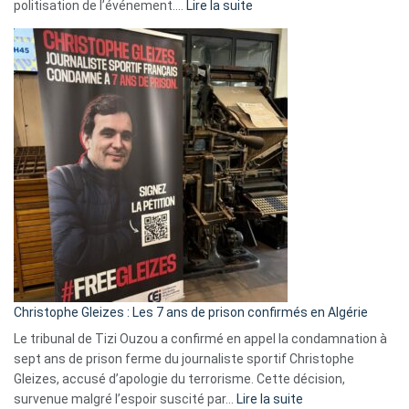
:
politisation de l’événement.…
Lire la suite
Boycott
Eurovision
2026
:
Pays-
Bas,
Espagne,
Irlande
et
Slovénie
rejettent
la
présence
d’Israël
Christophe Gleizes : Les 7 ans de prison confirmés en Algérie
Le tribunal de Tizi Ouzou a confirmé en appel la condamnation à
sept ans de prison ferme du journaliste sportif Christophe
Gleizes, accusé d’apologie du terrorisme. Cette décision,
:
survenue malgré l’espoir suscité par…
Lire la suite