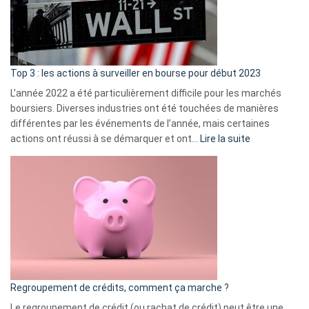
cou
et
gui
d’a
ass
Top 3 : les actions à surveiller en bourse pour début 2023
L’année 2022 a été particulièrement difficile pour les marchés
boursiers. Diverses industries ont été touchées de manières
différentes par les événements de l’année, mais certaines
:
actions ont réussi à se démarquer et ont…
Lire la suite
Top
3
:
les
actions
à
surveiller
en
bourse
Regroupement de crédits, comment ça marche ?
pour
début
Le regroupement de crédit (ou rachat de crédit) peut être une