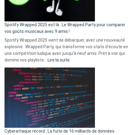
pas
de
cash
»
Spotify Wrapped 2025 est là : Le Wrapped Party pour comparer
:
vos goûts musicaux avec 9 amis !
comment
Spotify Wrapped 2025 vient de débarquer, avec une nouveauté
Solly
explosive : Wrapped Party, qui transforme vos stats d’écoute en
change
une compétition ludique avec jusqu’à neuf amis. Prêt à voir qui
la
:
domine vos playlists…
Lire la suite
vie
Spotify
des
Wrapped
sans-
2025
abri
est
en
là
3
:
secondes
Le
Wrapped
Party
pour
Cyberattaque record : La fuite de 16 milliards de données
comparer