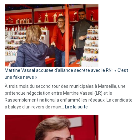
Christophe
Gleizes
:
Les
7
ans
de
prison
confirmés
en
Martine Vassal accusée d’alliance secrète avec le RN : « C’est
Algérie
une fake news »
À trois mois du second tour des municipales à Marseille, une
prétendue négociation entre Martine Vassal (LR) et le
Rassemblement national a enflammé les réseaux. La candidate
:
a balayé d’un revers de main…
Lire la suite
Martine
Vassal
accusée
d’alliance