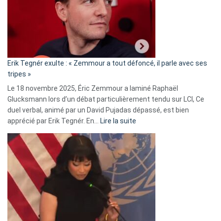
secrète
avec
le
RN
:
«
Erik Tegnér exulte : « Zemmour a tout défoncé, il parle avec ses
C’est
tripes »
une
Le 18 novembre 2025, Éric Zemmour a laminé Raphaël
fake
Glucksmann lors d’un débat particulièrement tendu sur LCI, Ce
news
duel verbal, animé par un David Pujadas dépassé, est bien
»
:
apprécié par Erik Tegnér. En…
Lire la suite
Erik
Tegnér
exulte
:
« Zemmour
a
tout
défoncé,
il