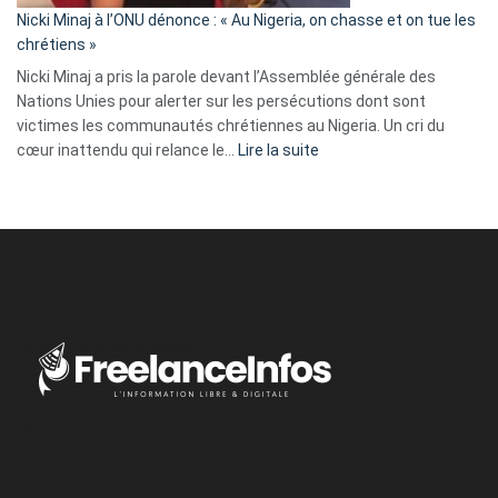
parle
Nicki Minaj à l’ONU dénonce : « Au Nigeria, on chasse et on tue les
avec
chrétiens »
ses
Nicki Minaj a pris la parole devant l’Assemblée générale des
tripes »
Nations Unies pour alerter sur les persécutions dont sont
victimes les communautés chrétiennes au Nigeria. Un cri du
:
cœur inattendu qui relance le…
Lire la suite
Nicki
Minaj
à
l’ONU
dénonce
:
«
Au
Nigeria,
on
chasse
et
on
tue