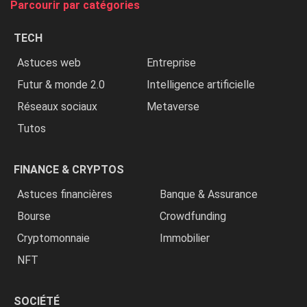
Parcourir par catégories
les
chrétiens
TECH
»
Astuces web
Entreprise
Futur & monde 2.0
Intelligence artificielle
Réseaux sociaux
Metaverse
Tutos
FINANCE & CRYPTOS
Astuces financières
Banque & Assurance
Bourse
Crowdfunding
Cryptomonnaie
Immobilier
NFT
SOCIÉTÉ