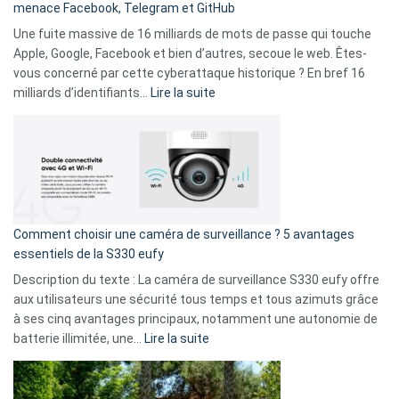
menace Facebook, Telegram et GitHub
vos
goûts
Une fuite massive de 16 milliards de mots de passe qui touche
musicaux
Apple, Google, Facebook et bien d’autres, secoue le web. Êtes-
avec
vous concerné par cette cyberattaque historique ? En bref 16
9
:
milliards d’identifiants…
Lire la suite
amis
Cyberattaque
!
record
:
La
fuite
de
16
Comment choisir une caméra de surveillance ? 5 avantages
milliards
essentiels de la S330 eufy
de
Description du texte : La caméra de surveillance S330 eufy offre
données
aux utilisateurs une sécurité tous temps et tous azimuts grâce
menace
à ses cinq avantages principaux, notamment une autonomie de
Facebook,
:
batterie illimitée, une…
Lire la suite
Telegram
Comment
et
choisir
GitHub
une