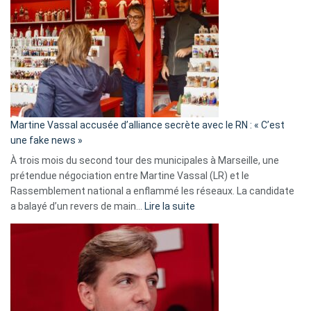
:
Les
7
ans
de
prison
confirmés
en
Martine Vassal accusée d’alliance secrète avec le RN : « C’est
Algérie
une fake news »
À trois mois du second tour des municipales à Marseille, une
prétendue négociation entre Martine Vassal (LR) et le
Rassemblement national a enflammé les réseaux. La candidate
:
a balayé d’un revers de main…
Lire la suite
Martine
Vassal
accusée
d’alliance
secrète
avec