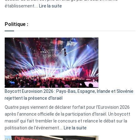
:
établissement.…
Lire la suite
Regroupement
de
Politique :
crédits,
comment
ça
marche
?
Boycott Eurovision 2026 : Pays-Bas, Espagne, Irlande et Slovénie
rejettent la présence d’Israël
Quatre pays viennent de déclarer forfait pour l’Eurovision 2026
après l’annonce officielle de la participation d’Israël. Un boycott
massif qui fait trembler le concours et relance le débat sur la
:
politisation de l’événement.…
Lire la suite
Boycott