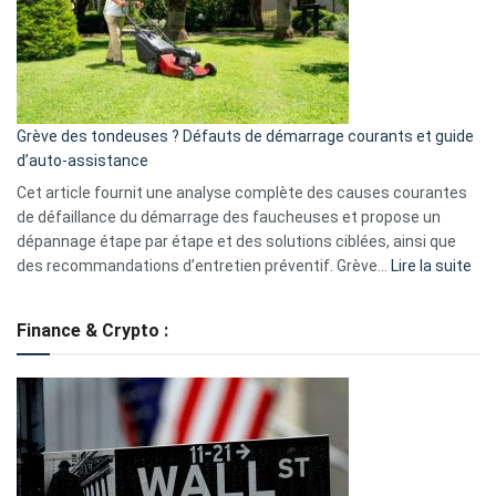
surveillance
?
5
avantages
essentiels
Grève des tondeuses ? Défauts de démarrage courants et guide
de
d’auto-assistance
la
S330
Cet article fournit une analyse complète des causes courantes
eufy
de défaillance du démarrage des faucheuses et propose un
dépannage étape par étape et des solutions ciblées, ainsi que
:
des recommandations d’entretien préventif. Grève…
Lire la suite
Grè
de
Finance & Crypto :
to
?
Déf
de
dé
cou
et