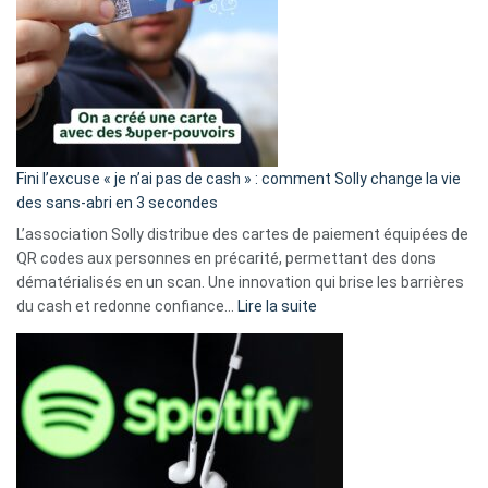
Fini l’excuse « je n’ai pas de cash » : comment Solly change la vie
des sans-abri en 3 secondes
L’association Solly distribue des cartes de paiement équipées de
QR codes aux personnes en précarité, permettant des dons
dématérialisés en un scan. Une innovation qui brise les barrières
:
du cash et redonne confiance…
Lire la suite
Fini
l’excuse
«
je
n’ai
pas
de