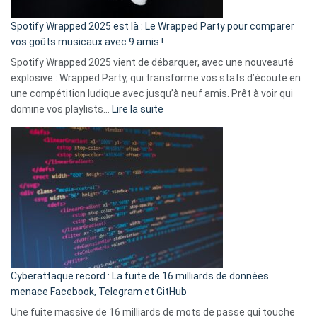
cash
»
Spotify Wrapped 2025 est là : Le Wrapped Party pour comparer
:
vos goûts musicaux avec 9 amis !
comment
Spotify Wrapped 2025 vient de débarquer, avec une nouveauté
Solly
explosive : Wrapped Party, qui transforme vos stats d’écoute en
change
une compétition ludique avec jusqu’à neuf amis. Prêt à voir qui
la
:
domine vos playlists…
Lire la suite
vie
Spotify
des
Wrapped
sans-
2025
abri
est
en
là
3
:
secondes
Le
Wrapped
Party
pour
Cyberattaque record : La fuite de 16 milliards de données
comparer
menace Facebook, Telegram et GitHub
vos
goûts
Une fuite massive de 16 milliards de mots de passe qui touche