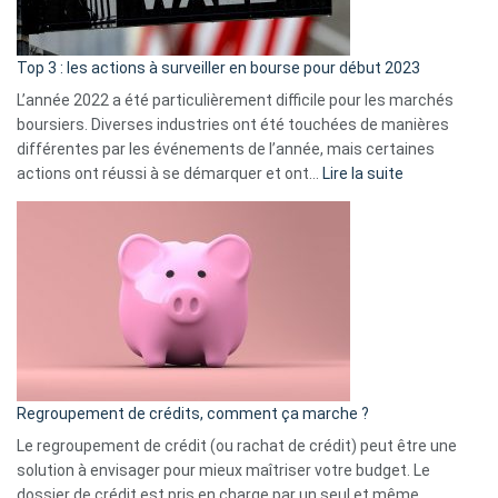
gui
d’a
ass
Top 3 : les actions à surveiller en bourse pour début 2023
L’année 2022 a été particulièrement difficile pour les marchés
boursiers. Diverses industries ont été touchées de manières
différentes par les événements de l’année, mais certaines
:
actions ont réussi à se démarquer et ont…
Lire la suite
Top
3
:
les
actions
à
surveiller
en
bourse
Regroupement de crédits, comment ça marche ?
pour
début
Le regroupement de crédit (ou rachat de crédit) peut être une
2023
solution à envisager pour mieux maîtriser votre budget. Le
dossier de crédit est pris en charge par un seul et même