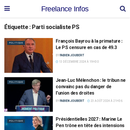
Freelance Infos
Étiquette :
Parti socialiste PS
François Bayrou à la primature :
POLITIQUE
Le PS censure en cas de 49.3
BY
FABIEN JOUBERT
13 DÉCEMBRE 2024 À 19H30
Jean-Luc Mélenchon : le tribun ne
POLITIQUE
convainc pas du danger de
l’union des droites
BY
FABIEN JOUBERT
23 AOÛT 2024 À 21H36
Présidentielles 2027 : Marine Le
POLITIQUE
Pen trône en tête des intensions