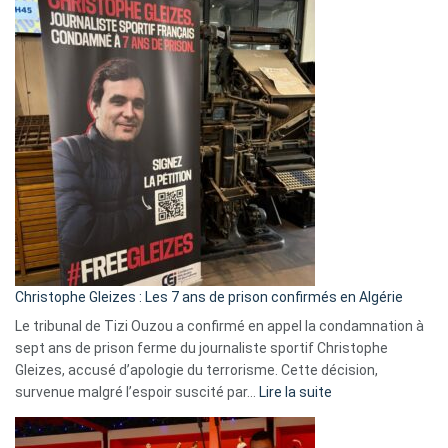
Eurovision
2026
:
Pays-
Bas,
Espagne,
Irlande
et
Slovénie
rejettent
la
présence
d’Israël
Christophe Gleizes : Les 7 ans de prison confirmés en Algérie
Le tribunal de Tizi Ouzou a confirmé en appel la condamnation à
sept ans de prison ferme du journaliste sportif Christophe
Gleizes, accusé d’apologie du terrorisme. Cette décision,
:
survenue malgré l’espoir suscité par…
Lire la suite
Christophe
Gleizes