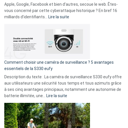
musicaux
Apple, Google, Facebook et bien d’autres, secoue le web. Êtes-
avec
vous concerné par cette cyberattaque historique ? En bref 16
9
:
milliards d’identifiants…
Lire la suite
amis
Cyberattaque
!
record
:
La
fuite
de
16
Comment choisir une caméra de surveillance ? 5 avantages
milliards
essentiels de la S330 eufy
de
Description du texte : La caméra de surveillance S330 eufy offre
données
aux utilisateurs une sécurité tous temps et tous azimuts grâce
menace
à ses cinq avantages principaux, notamment une autonomie de
Facebook,
:
batterie illimitée, une…
Lire la suite
Telegram
Comment
et
choisir
GitHub
une
caméra
de