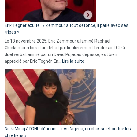
le
RN
:
«
Erik Tegnér exulte : « Zemmour a tout défoncé, il parle avec ses
C’est
tripes »
une
Le 18 novembre 2025, Éric Zemmour a laminé Raphaël
fake
Glucksmann lors d’un débat particulièrement tendu sur LCI, Ce
news
duel verbal, animé par un David Pujadas dépassé, est bien
»
:
apprécié par Erik Tegnér. En…
Lire la suite
Erik
Tegnér
exulte
:
« Zemmour
a
tout
défoncé,
il
parle
Nicki Minaj à l’ONU dénonce : « Au Nigeria, on chasse et on tue les
avec
chrétiens »