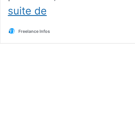
OTS
suite de
9
Warzone
Freelance Infos
Meilleure
classe
et
comment
la
débloquer
!